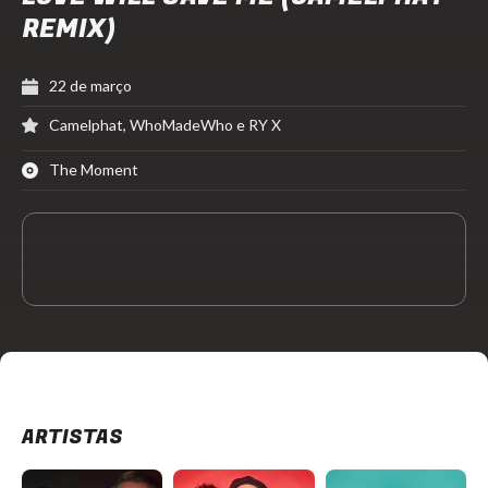
REMIX)
22 de março
Camelphat, WhoMadeWho e RY X
The Moment
ARTISTAS