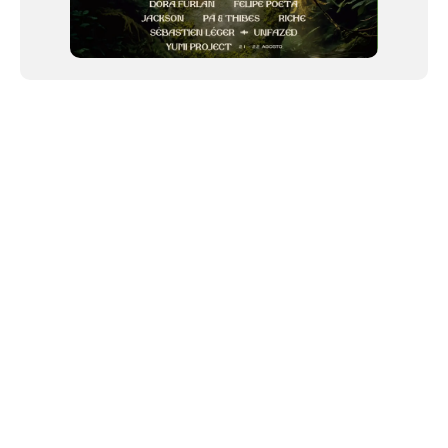
NEWSLETTER
©2024 We Go Out, todos os direitos reservados. Versao 20250603.