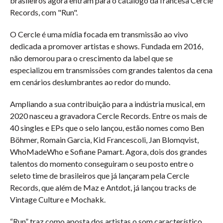
brasileiros agora entram para o catálogo da francesa Cercle
Records, com "Run".
O Cercle é uma mídia focada em transmissão ao vivo
dedicada a promover artistas e shows. Fundada em 2016,
não demorou para o crescimento da label que se
especializou em transmissões com grandes talentos da cena
em cenários deslumbrantes ao redor do mundo.
Ampliando a sua contribuição para a indústria musical, em
2020 nasceu a gravadora Cercle Records. Entre os mais de
40 singles e EPs que o selo lançou, estão nomes como Ben
Böhmer, Romain Garcia, Kid Francescoli, Jan Blomqvist,
WhoMadeWho e Sofiane Pamart. Agora, dois dos grandes
talentos do momento conseguiram o seu posto entre o
seleto time de brasileiros que já lançaram pela Cercle
Records, que além de Maz e Antdot, já lançou tracks de
Vintage Culture e Mochakk.
“Run” traz como aposta dos artistas o som característico