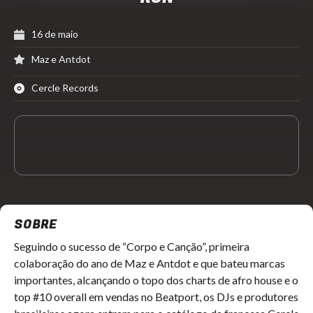
16 de maio
Maz e Antdot
Cercle Records
SOBRE
Seguindo o sucesso de “Corpo e Canção”, primeira
colaboração do ano de Maz e Antdot e que bateu marcas
importantes, alcançando o topo dos charts de afro house e o
top #10 overall em vendas no Beatport, os DJs e produtores