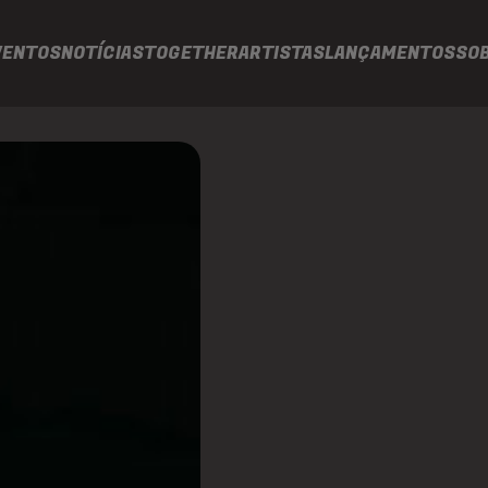
VENTOS
NOTÍCIAS
TOGETHER
ARTISTAS
LANÇAMENTOS
SO