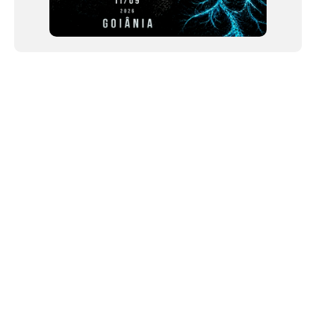
NEWSLETTER
©2024 We Go Out, todos os direitos reservados. Versao 20250603.