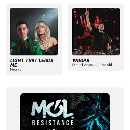
Item
1
of
12
LIGHT THAT LEADS
WOOPS
ME
Dimitri Vegas e Junkie Kid
Netsky