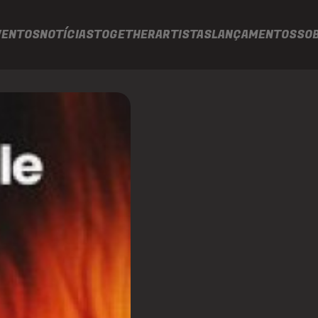
VENTOS
NOTÍCIAS
TOGETHER
ARTISTAS
LANÇAMENTOS
SO