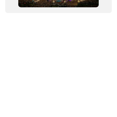
NEWSLETTER
©2024 We Go Out, todos os direitos reservados. Versao 20250603.
O We Go Out e um site informativo, que publica
noticias
, novidades de