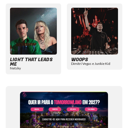
Item
1
of
12
LIGHT THAT LEADS
WOOPS
ME
Dimitri Vegas e Junkie Kid
Netsky