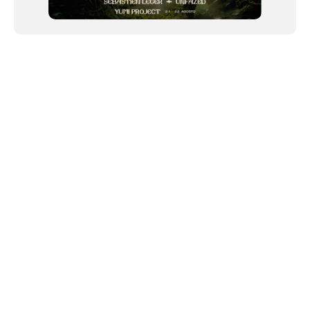
NEWSLETTER
©2024 We Go Out, todos os direitos reservados. Versao 20250603.
O We Go Out e um site informativo, que publica
noticias
, novidades de