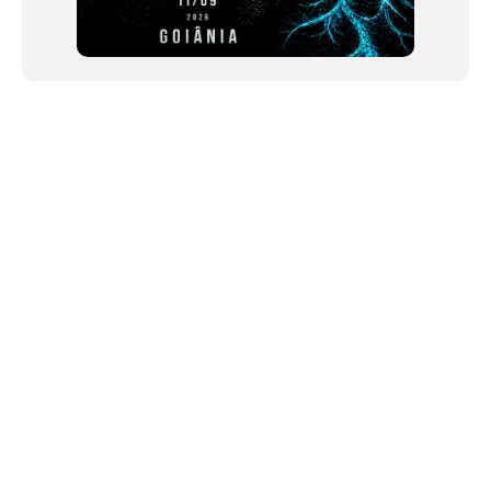
NEWSLETTER
©2024 We Go Out, todos os direitos reservados. Versao 20250603.