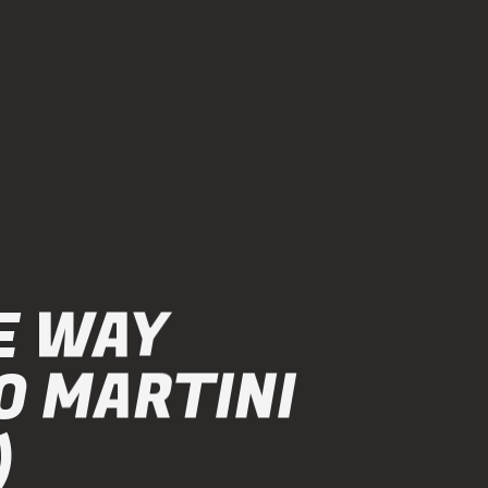
E WAY
O MARTINI
)