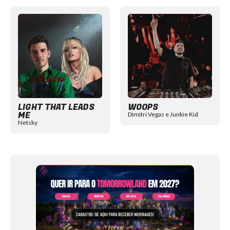
Item
1
of
12
LIGHT THAT LEADS
WOOPS
ME
Dimitri Vegas e Junkie Kid
Netsky