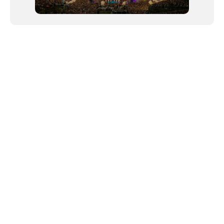
NEWSLETTER
©2024 We Go Out, todos os direitos reservados. Versao 20250603.
O We Go Out e um site informativo, que publica
noticias
, novidades de