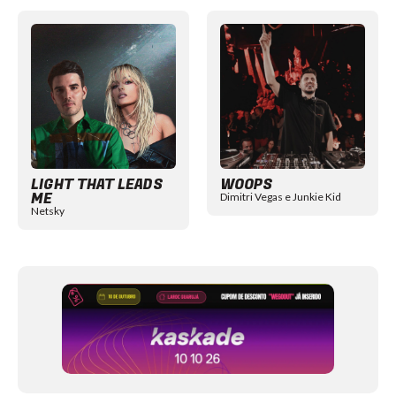
Item
1
of
12
LIGHT THAT LEADS
WOOPS
ME
Dimitri Vegas e Junkie Kid
Netsky