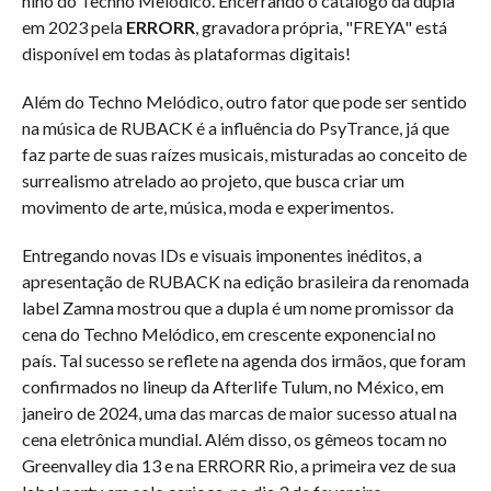
hino do Techno Melódico. Encerrando o catálogo da dupla
em 2023 pela
ERRORR
, gravadora própria, "FREYA" está
disponível em todas às plataformas digitais!
Além do Techno Melódico, outro fator que pode ser sentido
na música de RUBACK é a influência do PsyTrance, já que
faz parte de suas raízes musicais, misturadas ao conceito de
surrealismo atrelado ao projeto, que busca criar um
movimento de arte, música, moda e experimentos.
Entregando novas IDs e visuais imponentes inéditos, a
apresentação de RUBACK na edição brasileira da renomada
label Zamna mostrou que a dupla é um nome promissor da
cena do Techno Melódico, em crescente exponencial no
país. Tal sucesso se reflete na agenda dos irmãos, que foram
confirmados no lineup da Afterlife Tulum, no México, em
janeiro de 2024, uma das marcas de maior sucesso atual na
cena eletrônica mundial. Além disso, os gêmeos tocam no
Greenvalley dia 13 e na ERRORR Rio, a primeira vez de sua