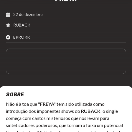
22 de dezembro
RUBACK
ERRORR
SOBRE
Não é à toa que
"FREYA"
tem sido utilizada como
introdução dos imponentes shows do
RUBACK
: o single
começa com cantos misteriosos que nos levam para
sintetizadores poderosos, que tornam a faixa um potencial