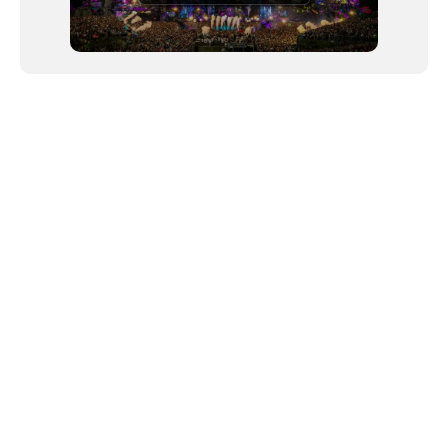
NEWSLETTER
©2024 We Go Out, todos os direitos reservados. Versao 20250603.