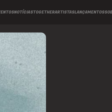
VENTOS
NOTÍCIAS
TOGETHER
ARTISTAS
LANÇAMENTOS
SO