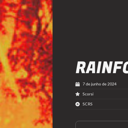
RAINF
7 de junho de 2024
Scorsi
SCRS