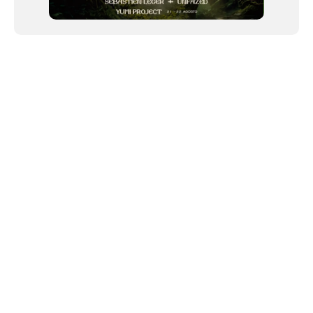
NEWSLETTER
©2024 We Go Out, todos os direitos reservados. Versao 20250603.
O We Go Out e um site informativo, que publica
noticias
, novidades de