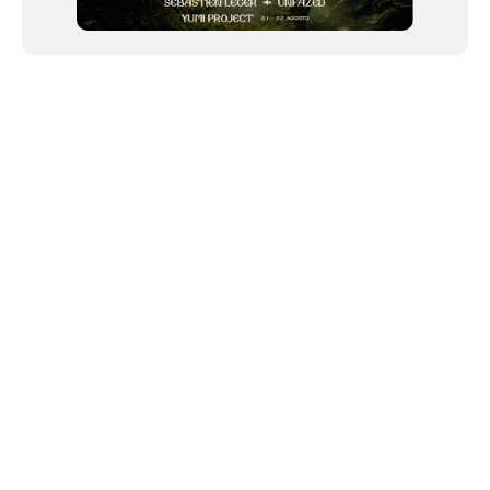
NEWSLETTER
©2024 We Go Out, todos os direitos reservados. Versao 20250603.
O We Go Out e um site informativo, que publica
noticias
, novidades de