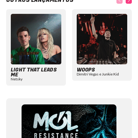
OUTROS LANÇAMENTOS
Item
1
of
12
LIGHT THAT LEADS
WOOPS
ME
Dimitri Vegas e Junkie Kid
Netsky