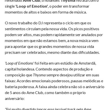
renomado
Ame Club
, o holandês
Thysma
retrata com o
single
'Loop of Emotion'
, o poder em transformar
momentos de altos e baixos em forma de música.
O novo trabalho do DJ representa o ciclo em que os
sentimentos circulam pela nossa vida. Os picos positivos
podem ser altos, mas podem rapidamente ser anulados por
momentos em que não estamos bem, a nova música vem
para apontar que os grandes momentos de nossa vida
precisam ser celebrados, mesmo diante das dificuldades.
'Loop of Emotions'
foi feita em um estúdio de Amsterdã,
capital holandesa. Contendo aspectos de produção e
composição que
Thysma
sempre desejou utilizar em suas
faixas: Acordes emocionais poderosos, pausas melódicas e
bateria poderosa. A faixa ainda celebra não só o aniversário
de 5 anos do Ame Club, como também o próprio
aniversário:
“Foi muito divertido lançar essa incrível track pela Ame