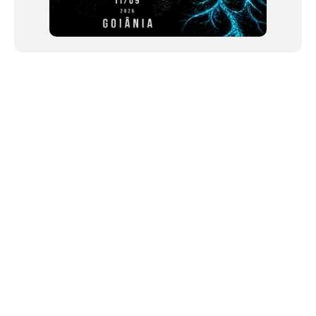
NEWSLETTER
©2024 We Go Out, todos os direitos reservados. Versao 20250603.