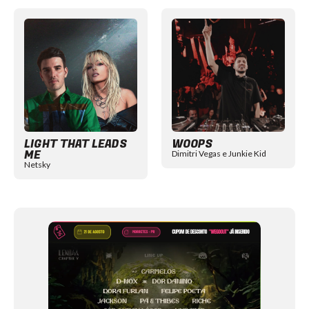
Item
1
of
12
LIGHT THAT LEADS
WOOPS
ME
Dimitri Vegas e Junkie Kid
Netsky