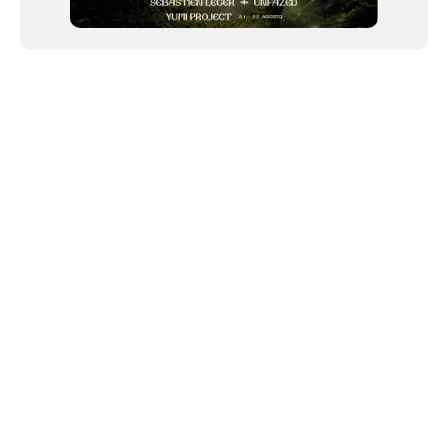
NEWSLETTER
©2024 We Go Out, todos os direitos reservados. Versao 20250603.
O We Go Out e um site informativo, que publica
noticias
, novidades de