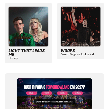
Item
1
of
12
LIGHT THAT LEADS
WOOPS
ME
Dimitri Vegas e Junkie Kid
Netsky