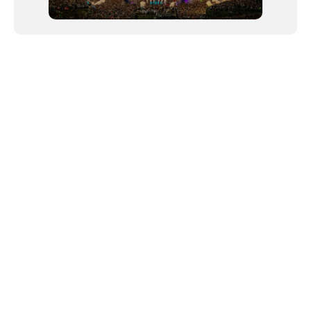
NEWSLETTER
©2024 We Go Out, todos os direitos reservados. Versao 20250603.
O We Go Out e um site informativo, que publica
noticias
, novidades de