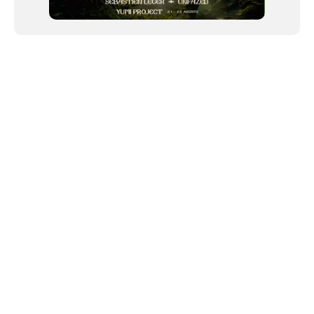
NEWSLETTER
©2024 We Go Out, todos os direitos reservados. Versao 20250603.
O We Go Out e um site informativo, que publica
noticias
, novidades de