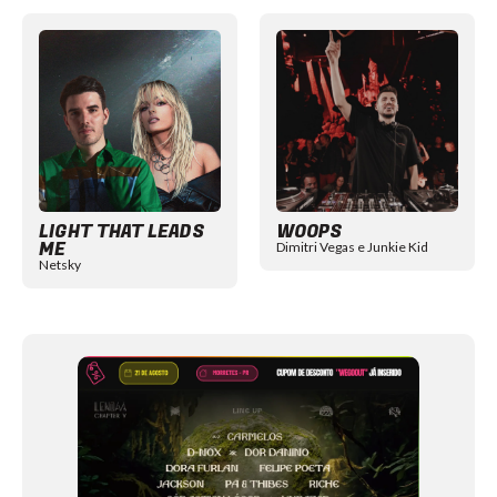
Item
1
of
12
LIGHT THAT LEADS
WOOPS
ME
Dimitri Vegas e Junkie Kid
Netsky