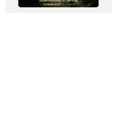
NEWSLETTER
©2024 We Go Out, todos os direitos reservados. Versao 20250603.
O We Go Out e um site informativo, que publica
noticias
, novidades de