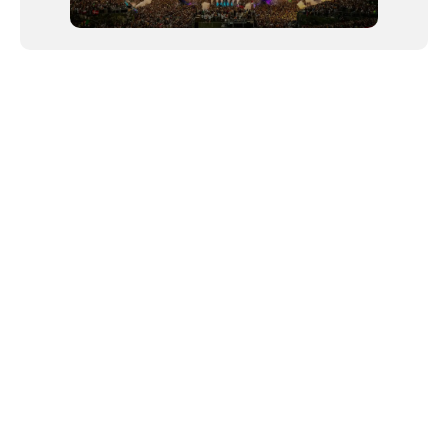
NEWSLETTER
©2024 We Go Out, todos os direitos reservados. Versao 20250603.
O We Go Out e um site informativo, que publica
noticias
, novidades de