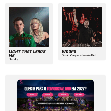
Item
1
of
12
LIGHT THAT LEADS
WOOPS
ME
Dimitri Vegas e Junkie Kid
Netsky