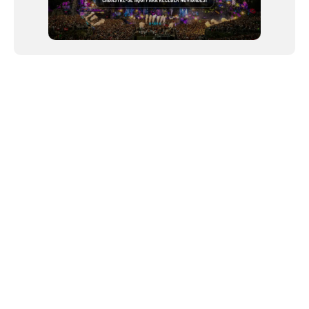
NEWSLETTER
©2024 We Go Out, todos os direitos reservados. Versao 20250603.