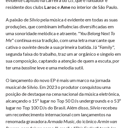
evidente capítulo na carreira do DJ, que é fundador e
residente dos clubs
Laroc
e
Ame
no interior de São Paulo.
A paixão de
Silvio
pela música é evidente em todas as suas
produções, que combinam influências diversificadas em
uma sonoridade melódica e atraente. "
You Belong Next To
Me
" continua essa tradição, com uma letra marcante que
cativa o ouvinte desde a sua primeira batida. Já "
Family
",
segunda faixa do trabalho, traz um ar orgânico e singelo em
sua composição, captando a atenção de quem a escuta, por
ter uma
bassline
leve e uma melodia sutil.
O lançamento do novo EP é mais um marco na jornada
musical de Silvio. Em 2023 o produtor conquistou uma
posição de destaque na cena nacional da música eletrônica,
alcançando o 15º lugar no Top 50 DJs undergrounds e o 53º
lugar no Top 100 DJs do Brasil. Além disso,
Silvio
recebeu
um reconhecimento internacional com lançamentos na
renomada gravadora
Armada Music
, do icônico
Armin van