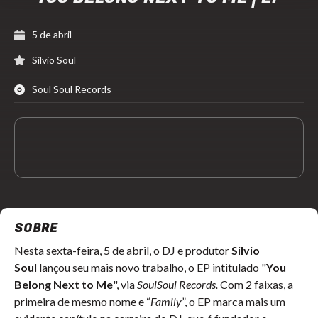
5 de abril
Silvio Soul
Soul Soul Records
SOBRE
Nesta sexta-feira, 5 de abril, o DJ e produtor
Silvio
Soul
lançou seu mais novo trabalho, o EP intitulado "
You
Belong Next to Me
", via
SoulSoul Records.
Com 2 faixas, a
primeira de mesmo nome e “
Family
”, o EP marca mais um