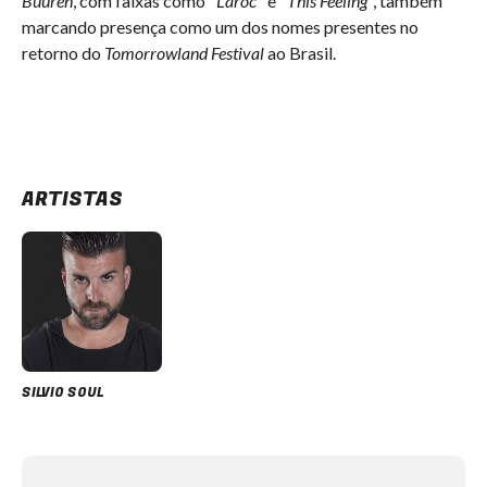
Buuren
, com faixas como "
Laroc
" e "
This Feeling
", também
marcando presença como um dos nomes presentes no
retorno do
Tomorrowland Festival
ao Brasil.
ARTISTAS
SILVIO SOUL