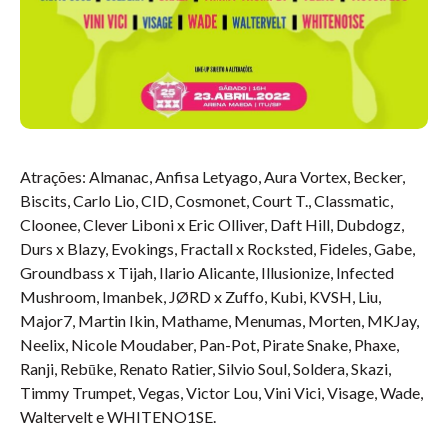
Atrações: Almanac, Anfisa Letyago, Aura Vortex, Becker,
Biscits, Carlo Lio, CID, Cosmonet, Court T., Classmatic,
Cloonee, Clever Liboni x Eric Olliver, Daft Hill, Dubdogz,
Durs x Blazy, Evokings, Fractall x Rocksted, Fideles, Gabe,
Groundbass x Tijah, Ilario Alicante, Illusionize, Infected
Mushroom, Imanbek, JØRD x Zuffo, Kubi, KVSH, Liu,
Major7, Martin Ikin, Mathame, Menumas, Morten, MKJay,
Neelix, Nicole Moudaber, Pan-Pot, Pirate Snake, Phaxe,
Ranji, Rebūke, Renato Ratier, Silvio Soul, Soldera, Skazi,
Timmy Trumpet, Vegas, Victor Lou, Vini Vici, Visage, Wade,
Waltervelt e WHITENO1SE.