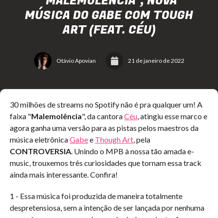
"MALEMOLÊNCIA", NOVA
MÚSICA DO GABE COM TOUGH
ART (FEAT. CÉU)
Otávio Apovian
21 de janeiro de 2022
30 milhões de streams no Spotify não é pra qualquer um! A
faixa "
Malemolência
", da cantora
Céu
, atingiu esse marco e
agora ganha uma versão para as pistas pelos maestros da
música eletrônica
Gabe
e
Though Art
, pela
CONTROVERSIA
. Unindo o MPB à nossa tão amada e-
music, trouxemos três curiosidades que tornam essa track
ainda mais interessante. Confira!
1 - Essa música foi produzida de maneira totalmente
despretensiosa, sem a intenção de ser lançada por nenhuma