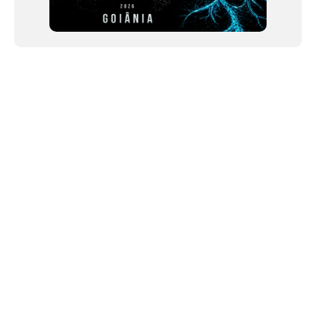
NEWSLETTER
Link copiado!
©2024 We Go Out, todos os direitos reservados. Versao 20250603.
O We Go Out e um site informativo, que publica
noticias
, novidades de