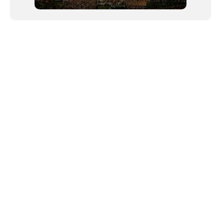
NEWSLETTER
Link copiado!
©2024 We Go Out, todos os direitos reservados. Versao 20250603.
O We Go Out e um site informativo, que publica
noticias
, novidades de
artistas
,
lancamentos
e faz divulgacao de
eventos
periodicamente atraves da