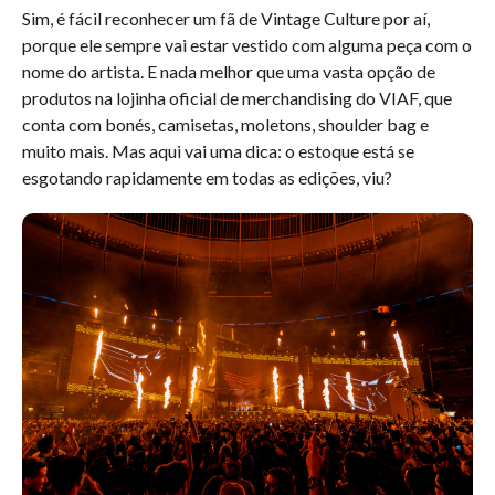
Sim, é fácil reconhecer um fã de Vintage Culture por aí,
porque ele sempre vai estar vestido com alguma peça com o
nome do artista. E nada melhor que uma vasta opção de
produtos na lojinha oficial de merchandising do VIAF, que
conta com bonés, camisetas, moletons, shoulder bag e
muito mais. Mas aqui vai uma dica: o estoque está se
esgotando rapidamente em todas as edições, viu?