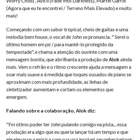
Worry Child) , Avicii (Fade Into Darkness), Martin Garrix
(Agora que eu te encontrei / Terreno Mais Elevado) e muito
mais!
Começando com um sabor tropical, cheio de gaitas e uma
melodia bem house, o vocal de John se pronuncia. " Serei o
último homem em pé / para mantê-lo protegido da
tempestade", e chama a atenção do ouvinte com uma
mensagem bonita, que abrilhanta a produção de
Alok
ainda
mais. Vem o refrão e o ritmo crescente ajuda a mensagem a
soar mais suave e à medida que toques ousados de piano se
aproximam com mais profundidade, as linhas de
sintetizador aumentam e cortam os elementos que
emergem.
Falando sobre a colaboração, Alok diz:
"Foi ótimo poder ter John pulando comigo na pista... essa
produção era algo que eu queria lançar há um tempo e que
ele elevasse a música com sua voz incrível, reconhecível por