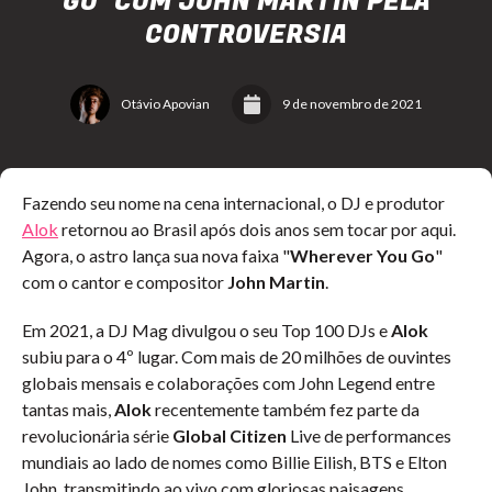
GO" COM JOHN MARTIN PELA
CONTROVERSIA
Otávio Apovian
9 de novembro de 2021
Fazendo seu nome na cena internacional, o DJ e produtor
Alok
retornou ao Brasil após dois anos sem tocar por aqui.
Agora, o astro lança sua nova faixa "
Wherever You Go
"
com o cantor e compositor
John Martin
.
Em 2021, a DJ Mag divulgou o seu Top 100 DJs e
Alok
subiu para o 4º lugar. Com mais de 20 milhões de ouvintes
globais mensais e colaborações com John Legend entre
tantas mais,
Alok
recentemente também fez parte da
revolucionária série
Global Citizen
Live de performances
mundiais ao lado de nomes como Billie Eilish, BTS e Elton
John, transmitindo ao vivo com gloriosas paisagens