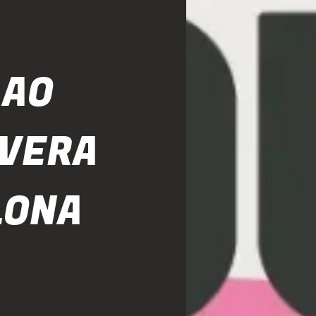
 AO
AVERA
LONA