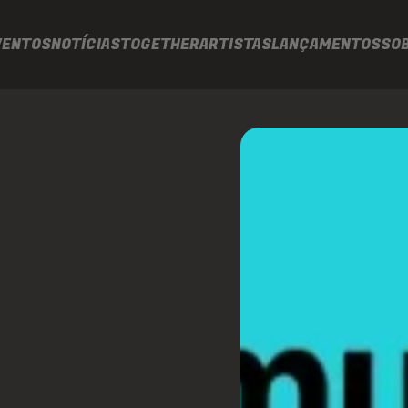
VENTOS
NOTÍCIAS
TOGETHER
ARTISTAS
LANÇAMENTOS
SO