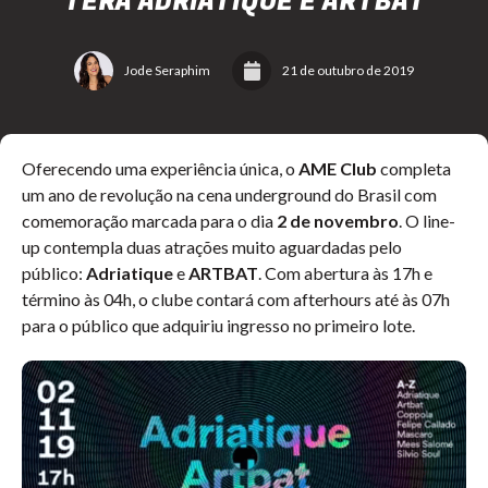
TERÁ ADRIATIQUE E ARTBAT
Jode Seraphim
21 de outubro de 2019
Oferecendo uma experiência única, o
AME Club
completa
um ano de revolução na cena underground do Brasil com
comemoração marcada para o dia
2 de novembro
. O line-
up contempla duas atrações muito aguardadas pelo
público:
Adriatique
e
ARTBAT
. Com abertura às 17h e
término às 04h, o clube contará com afterhours até às 07h
para o público que adquiriu ingresso no primeiro lote.