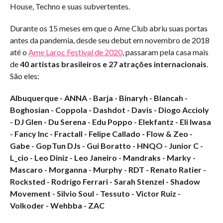
House, Techno e suas subvertentes.
Durante os 15 meses em que o Ame Club abriu suas portas
antes da pandemia, desde seu debut em novembro de 2018
até o
Ame Laroc Festival de 2020
, passaram pela casa mais
de
40 artistas brasileiros e 27 atrações internacionais
.
São eles:
Albuquerque - ANNA - Barja - Binaryh - Blancah -
Boghosian - Coppola - Dashdot - Davis - Diogo Accioly
- DJ Glen - Du Serena - Edu Poppo - Elekfantz - Eli Iwasa
- Fancy Inc - Fractall - Felipe Callado - Flow & Zeo -
Gabe - GopTun DJs - Gui Boratto - HNQO - Junior C -
L_cio - Leo Diniz - Leo Janeiro - Mandraks - Marky -
Mascaro - Morganna - Murphy - RDT - Renato Ratier -
Rocksted - Rodrigo Ferrari - Sarah Stenzel - Shadow
Movement - Silvio Soul - Tessuto - Victor Ruiz -
Volkoder - Wehbba - ZAC