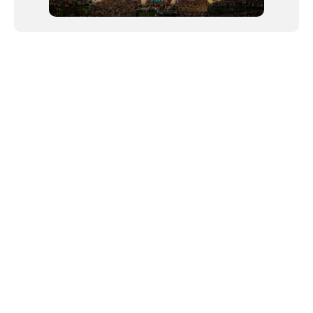
NEWSLETTER
Link copiado!
©2024 We Go Out, todos os direitos reservados. Versao 20250603.
O We Go Out e um site informativo, que publica
noticias
, novidades de
artistas
,
lancamentos
e faz divulgacao de
eventos
periodicamente atraves da