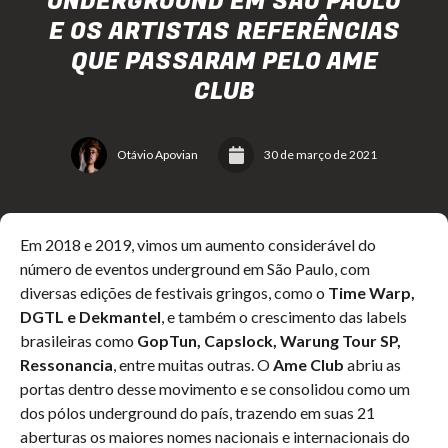
UNDERGROUND EM SÃO PAULO
E OS ARTISTAS REFERÊNCIAS
QUE PASSARAM PELO AME
CLUB
Otávio Apovian
30 de março de 2021
Em 2018 e 2019, vimos um aumento considerável do
número de eventos underground em São Paulo, com
diversas edições de festivais gringos, como o
Time Warp,
DGTL e Dekmantel
, e também o crescimento das labels
brasileiras como
GopTun, Capslock, Warung Tour SP,
Ressonancia
, entre muitas outras. O
Ame Club
abriu as
portas dentro desse movimento e se consolidou como um
dos pólos underground do país, trazendo em suas 21
aberturas os maiores nomes nacionais e internacionais do