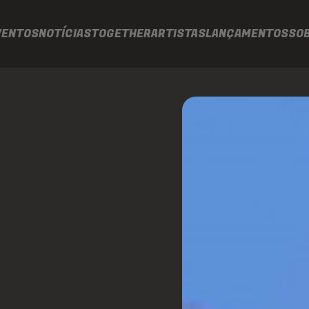
VENTOS
NOTÍCIAS
TOGETHER
ARTISTAS
LANÇAMENTOS
SO