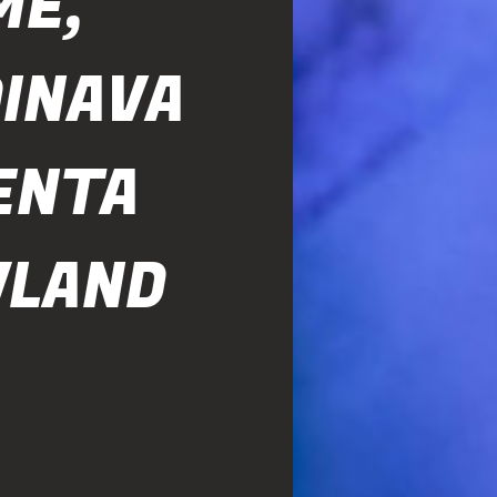
ME,
INAVA
ENTA
WLAND