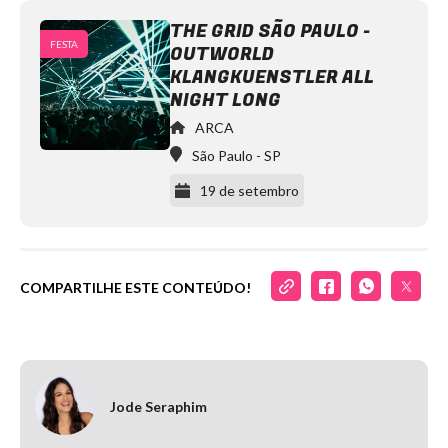
THE GRID SÃO PAULO -
FESTA
OUTWORLD
John
Summit
KLANGKUENSTLER ALL
ARCA
https://www.instagram.com/arcaspaces/
NIGHT LONG
ARCA
São Paulo
-
SP
19 de setembro
COMPARTILHE ESTE CONTEÚDO!
Klangkuenstler
BE
ON
ENTERTAINMENT
https://www.instagram.com/beonenterta
Jode Seraphim