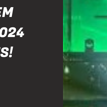
EM
2024
S!