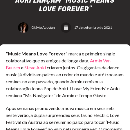
AOKI LANÇAM "MUSIC MEANS
LOVE FOREVER"
Otávio Apovian
17 de setembro de 2021
"Music Means Love Forever"
marca o primeiro single
colaborativo que os amigos de longa data,
Armin Van
Buuren
e
Steve Aoki
criaram juntos. Os gigantes da dance
music já dividiram palcos ao redor do mundo e até trocaram
remixes no ano passado, quando Armin remixou a
colaboração Icona Pop de Aoki ‘I Love My Friends’ e Aoki
remixou "Mr. Navigator" de Armin e Tempo Giusto.
Após semanas promovendo a nova música em seus sets
neste verão, a dupla surpreendeu seus fãs no Electric Love
Festival da Áustria ao se reunir no palco para tocar ‘Music
Means Love Forever’ ao vivo pela primeira vez. O momento