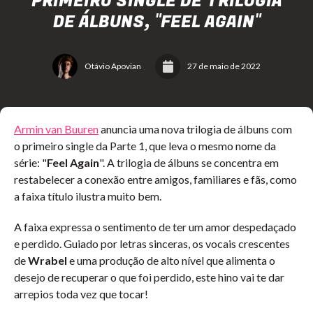
PRIMEIRO SINGLE DE TRILOGIA
DE ÁLBUNS, "FEEL AGAIN"
Otávio Apovian
27 de maio de 2022
Armin van Buuren
anuncia uma nova trilogia de álbuns com
o primeiro single da Parte 1, que leva o mesmo nome da
série: "
Feel Again
". A trilogia de álbuns se concentra em
restabelecer a conexão entre amigos, familiares e fãs, como
a faixa título ilustra muito bem.
A faixa expressa o sentimento de ter um amor despedaçado
e perdido. Guiado por letras sinceras, os vocais crescentes
de
Wrabel
e uma produção de alto nível que alimenta o
desejo de recuperar o que foi perdido, este hino vai te dar
arrepios toda vez que tocar!