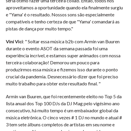
seria ótimo fazer uma terceira collab. Então, todos nós
aproveitamos a oportunidade quando ela finalmente surgiu
e "Yama' é o resultado. Nossos sons são especialmente
compatíveis e tenho certeza de que "Yama' comandará as
pistas de dança por muito tempo."
Vini Vici
: " Soltar essa música b2b com Armin van Buuren
durante o evento ASOT da semana passada foi uma
experiência incrível, e estamos super animados com nossa
terceira colaboração! Demorou um pouco para
produzirmos essa música e fizemos isso durante o ponto
crucial da pandemia. Desnecessário dizer que foi preciso
muito trabalho para obter este resultado final. "
Armin van Buuren, que foi recentemente eleito no Top 5 da
lista anual dos Top 100 DJs da DJ Mag pelo vigésimo ano
consecutivo, há muito tempo é um embaixador global da
música eletrônica. O cinco vezes # 1 DJ no mundo e atual #
3 tem sete álbuns completos de artistas em seu nome e