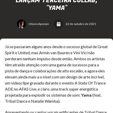
LANÇAM TERCEIRA COLLAB,
"YAMA"
Otávio Apovian
22 de outubro de 2021
Já se passaram alguns anos desde o sucesso global de Great
Spirit e United, mas Armin van Buuren e Vini Vici não
perderam nenhum impulso desde então. Ambos os artistas
têm atraído atenção com uma gama de sucessos para a
pista de dança e colaborações de alto escalão, e agora eles
elevam ainda mais a o nível com um design de arte incrível,
um videoclipe gravado durante o evento A State Of Trance
ADE no AFAS Live, e claro, uma track super energética
projetada para explodir os sistemas de som:
Yama
(feat.
Tribal Dance e Natalie Wamba).
Apresentando os cantos vocais edificantes de Tribal Dance