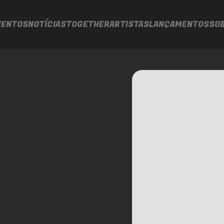
VENTOS
NOTÍCIAS
TOGETHER
ARTISTAS
LANÇAMENTOS
SO