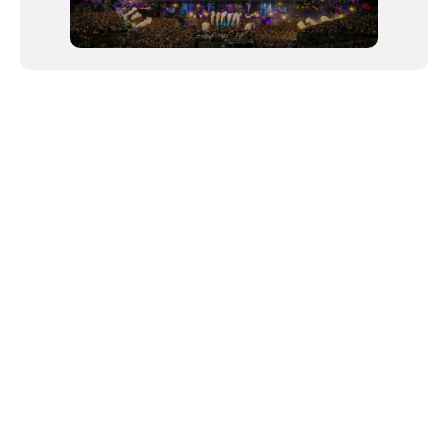
NEWSLETTER
Link copiado!
©2024 We Go Out, todos os direitos reservados. Versao 20250603.
O We Go Out e um site informativo, que publica
noticias
, novidades de