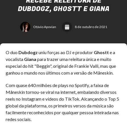
RECEBE RELEITURA DE
DUBDOGZ, GHOSTT E GIANA
Otávio Apovian
8 de outubro de 2021
O duo
Dubdogz
uniu forças ao DJ e produtor
Ghostt
e a
vocalista
Giana
para trazer uma releitura única e muito
especial do hit "Beggin", original de
Frankie Valli, mas que
ganhou o mundo nos últimos com a versão de Måneskin.
Com quase 640 milhões de plays no Spotify, a faixa de
Måneskin tornou-se viral na internet, embalando diversos
reels no Instagram e vídeos do TikTok. Alcançando o Top 5
global da plataforma, os primeiros versos da música são
facilmente reconhecidos por qualquer pessoa inteirada nas
redes sociais.