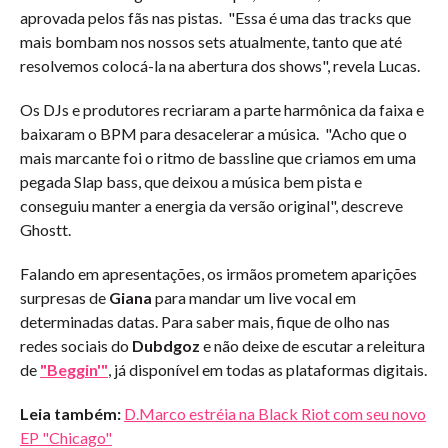
aprovada pelos fãs nas pistas. "Essa é uma das tracks que
mais bombam nos nossos sets atualmente, tanto que até
resolvemos colocá-la na abertura dos shows", revela Lucas.
Os DJs e produtores recriaram a parte harmônica da faixa e
baixaram o BPM para desacelerar a música. "Acho que o
mais marcante foi o ritmo de bassline que criamos em uma
pegada Slap bass, que deixou a música bem pista e
conseguiu manter a energia da versão original", descreve
Ghostt.
Falando em apresentações, os irmãos prometem aparições
surpresas de
Giana
para mandar um live vocal em
determinadas datas. Para saber mais, fique de olho nas
redes sociais do
Dubdgoz
e não deixe de escutar a releitura
de
"Beggin'"
, já disponível em todas as plataformas digitais.
Leia também:
D.Marco estréia na Black Riot com seu novo
EP "Chicago"