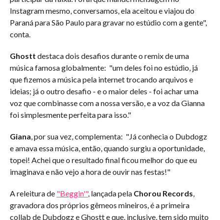
Instagram mesmo, conversamos, ela aceitou e viajou do
Paraná para São Paulo para gravar no estúdio com a gente",
conta.
Ghostt
destaca dois desafios durante o remix de uma
música famosa globalmente: "um deles foi no estúdio, já
que fizemos a música pela internet trocando arquivos e
ideias; já o outro desafio - e o maior deles - foi achar uma
voz que combinasse com a nossa versão, e a voz da Gianna
foi simplesmente perfeita para isso."
Giana
, por sua vez, complementa: "Já conhecia o Dubdogz
e amava essa música, então, quando surgiu a oportunidade,
topei! Achei que o resultado final ficou melhor do que eu
imaginava e não vejo a hora de ouvir nas festas!"
A releitura de
"Beggin'
"
, lançada pela
Chorou Records
,
gravadora dos próprios gêmeos mineiros, é a primeira
collab de Dubdogz e Ghostt e que, inclusive, tem sido muito