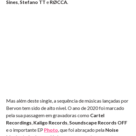
Sines
,
Stefano TT
e
RØCCA
.
Mas além deste single, a sequência de músicas lançadas por
Bervon tem sido de alto nível. O ano de 2020 foi marcado
pela sua passagem em gravadoras como
Cartel
Recordings
,
Kaligo Records
,
Soundscape Records OFF
e o importante EP
Photo
, que foi abraçado pela
Noise