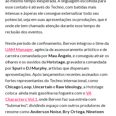
ao mesmo tempo inesperada. A linguagem escolhida para
esse contato é através do Techno, com batidas mais
intensas e ásperas ele consegue externalizar todo seu
potencial, seja em suas apresentações ou produções, que é
onde ele tem chamado atenção durante esse tempo de
reclusão dos eventos.
Neste período de confinamento, Bervon integrou o time da
UAM Manager
, agência de assessoramento artístico e de
carreira comandada por
Mau Ângelo
, e conseguiu atrair os
olhares e os ouvidos da
Hotstage
,
gravadora comandada
por
Spuri
e
DJ Murphy
, artistas
que dispensam
apresentações. Após lançamentos recentes assinados com
fortes representantes do Techno internacional, como
Chicago Loop
,
Uncertain
e
Raw Ideology,
a Hotstage
coloca ainda mais gasolina na fogueira com o
VA
Characters Vol.1
,
onde Bervon faz sua estreia com
"Submarino", dividindo espaço com outros produtores de
renome como
Anderson Noise
,
Bry Ortega
,
Nineteen