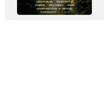
NEWSLETTER
Link copiado!
©2024 We Go Out, todos os direitos reservados. Versao 20250603.