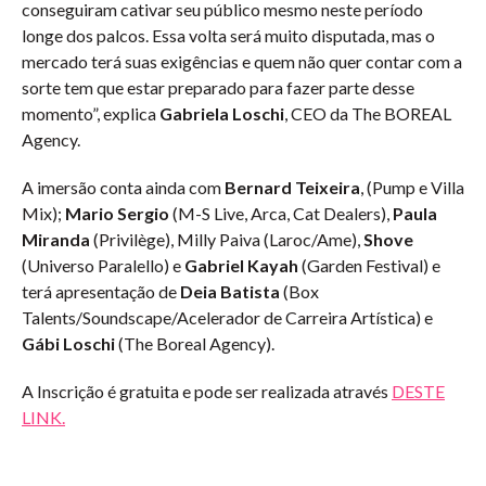
conseguiram cativar seu público mesmo neste período
longe dos palcos. Essa volta será muito disputada, mas o
mercado terá suas exigências e quem não quer contar com a
sorte tem que estar preparado para fazer parte desse
momento”, explica
Gabriela Loschi
, CEO da The BOREAL
Agency.
A imersão conta ainda com
Bernard Teixeira
, (Pump e Villa
Mix);
Mario Sergio
(M-S Live, Arca, Cat Dealers),
Paula
Miranda
(Privilège), Milly Paiva (Laroc/Ame),
Shove
(Universo Paralello) e
Gabriel Kayah
(Garden Festival) e
terá apresentação de
Deia Batista
(Box
Talents/Soundscape/Acelerador de Carreira Artística) e
Gábi Loschi
(The Boreal Agency).
A Inscrição é gratuita e pode ser realizada através
DESTE
LINK.