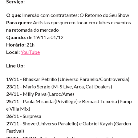
Serviço:
O que:
Imersão com contratantes: O Retorno do Seu Show
Para quem:
Artistas que querem tocar em clubes e eventos
na retomada do mercado
Quando:
de 19/11 a 01/12
Horário:
21h
Local:
YouTube
Line Up:
19/11
- Bhaskar Petrillo (Universo Paralello/Controversia)
23/11
- Mario Sergio (M-S Live, Arca, Cat Dealers)
24/11
- Milly Paiva (Laroc/Ame)
25/11
- Paula Miranda (Privillège) e Bernard Teixeira (Pump
e Villa Mix)
26/11
- Surpresa
27/11
- Shove (Universo Paralello) e Gabriel Kayah (Garden
Festival)