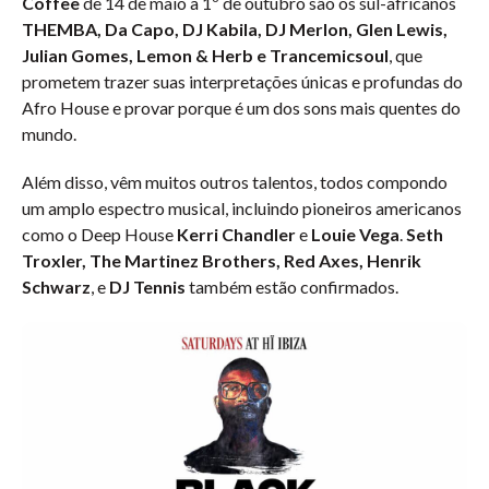
Coffee
de 14 de maio a 1º de outubro são os sul-africanos
THEMBA, Da Capo, DJ Kabila, DJ Merlon, Glen Lewis,
Julian Gomes, Lemon & Herb e Trancemicsoul
, que
prometem trazer suas interpretações únicas e profundas do
Afro House e provar porque é um dos sons mais quentes do
mundo.
Além disso, vêm muitos outros talentos, todos compondo
um amplo espectro musical, incluindo pioneiros americanos
como o Deep House
Kerri Chandler
e
Louie Vega
.
Seth
Troxler, The Martinez Brothers, Red Axes, Henrik
Schwarz
, e
DJ Tennis
também estão confirmados.