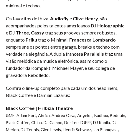
minimal e techno.
Os favoritos de Ibiza,
Audiofly
e
Clive Henry
, são
acompanhados pelos talentos americanos
DJ Holographic
e
DJ Three, Cassy
traz seus grooves sempre robustos,
enquanto
Priku
traz o Minimal.
Francesca Lombardo
sempre une os pontos entre garage, breaks e techno com
verdadeira elegância. A dupla francesa
Parallells
traz uma
visão melódica da música eletrônica, assim como o
fundador da Kompakt, Michael Mayer, e seu colega de
gravadora Rebolledo.
Confira o line-up completo para cada um dos headliners,
Black Coffee e Damian Lazarus:
Black Coffee | Hï Ibiza Theatre
&ME, Adam Port, Airrica, Andrea Oliva, Angelos, Badbox, Bedouin,
Black Coffee, China, Da Campo, Desiree, DJEFF, DJ Kabila, DJ
Merlon, DJ Tennis, Glen Lewis, Henrik Schwarz, Jan Blomqvist,