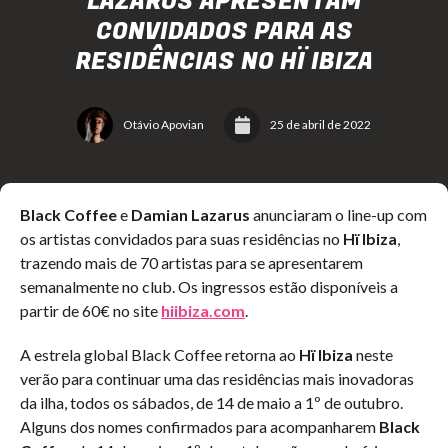
LAZARUS APRESENTAM
CONVIDADOS PARA AS
RESIDÊNCIAS NO HÏ IBIZA
Otávio Apovian
25 de abril de 2022
Black Coffee
e
Damian Lazarus
anunciaram o line-up com
os artistas convidados para suas residências no
Hï Ibiza
,
trazendo mais de 70 artistas para se apresentarem
semanalmente no club. Os ingressos estão disponíveis a
partir de 60€ no site
hiibiza.com
.
A estrela global Black Coffee retorna ao
Hï Ibiza
neste
verão para continuar uma das residências mais inovadoras
da ilha, todos os sábados, de 14 de maio a 1º de outubro.
Alguns dos nomes confirmados para acompanharem
Black