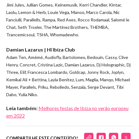
Jimi Jules, Jullian Gomes, Keinemusik, Kerri Chandler, Kintar,
Laolu, Lemon & Herb, Louie Vega, Manoo, Marco Carola, Nic
Fanciulli, Parallells, Rampa, Red Axes, Rocco Rodamaal, Salomé le
Chat, Seth Troxler, The Martinez Brothers, THEMBA,
Trancemicsoul, TSHA, Whomadewho.
Damian Lazarus | Hï Ibiza Club
Adam Ten, Amémé, Audiofly, Bartolomeo, Bedouin, Cassy, Clive
Henry, Concret, Cristina Lazic, Damian Lazarus, Dj Holographic, Dj
Three, Elif, Francesca Lombardo, Goldcap, Jonny Rock, Joplyn,
Kemikal Ali + Bettina, Layla Benitez, Lum, Maglia, Manqo, Michael
Mayer, Parallels, Priku, Rebolledo, Senzala, Serge Devant, Tibi
Dabo, Yulia Niko.
Leia também:
Melhores festas de Ibiza no verão europeu
em 2022
COMPARTILHE ESTE CONTEÚDO!