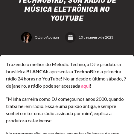
TECHNOBIRD, SUA RÁDIO DE
MÚSICA ELETRÔNICA NO
YOUTUBE
Otávio Apovian
10 de janeiro de 2023
Trazendo o melhor do Melodic Techno, a DJ e produtora
brasileira
BLANCAh
apresenta a
TechnoBird
a primeira
rádio 24 horas no YouTube! No ar desde o último sábado, 7
de janeiro, a rádio pode ser acessada
aqui
!
“Minha carreira como DJ começou nos anos 2000, quando
trabalhei em rádio. Essa é uma paixão antiga, e sempre
sonhei em ter uma rádio assinada por mim”, explica a
produtora catarinense.
Na programação, os ouvintes encontrarão horas de sets