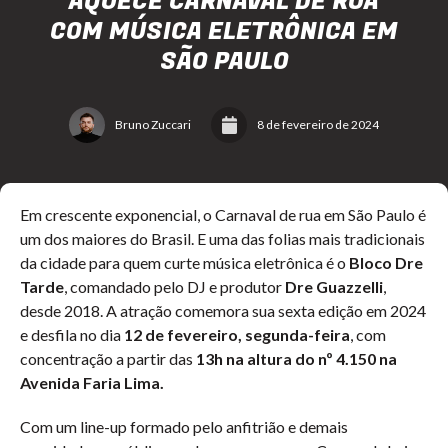
AQUECE CARNAVAL DE RUA
COM MÚSICA ELETRÔNICA EM
SÃO PAULO
Bruno Zuccari
8 de fevereiro de 2024
Em crescente exponencial, o Carnaval de rua em São Paulo é
um dos maiores do Brasil. E uma das folias mais tradicionais
da cidade para quem curte música eletrônica é o
Bloco Dre
Tarde
, comandado pelo DJ e produtor
Dre
Guazzelli
,
desde 2018. A atração comemora sua sexta edição em 2024
e desfila no dia
12 de fevereiro, segunda-feira
, com
concentração a partir das
13h na altura do nº 4.150 na
Avenida Faria Lima.
Com um line-up formado pelo anfitrião e demais