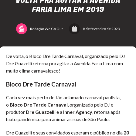
VOLTA PRA AGITAR A AVENIDA
FARIA LIMA EM 2019
Redação We Go Out
8 de fevereiro de 2023
De volta, o Bloco Dre Tarde Carnaval, organizado pelo DJ
Dre Guazelli retorna pra agitar a Avenida Faria Lima com
muito clima carnavalesco!
Bloco Dre Tarde
Carnaval
Cada vez mais perto do tão aclamado carnaval paulista,
o
Bloco Dre Tarde
Carnaval
, organizado pelo DJ e
produtor
Dre Guazzelli
e a
Inner Agency
, retorna após
hiato pandêmico para animar as ruas de São Paulo.
Dre Guazelli e seus convidados esperam o público no dia
20