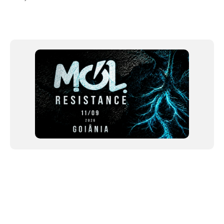
Item
1
of
12
NEWSLETTER