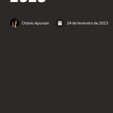
Otávio Apovian
24 de fevereiro de 2023