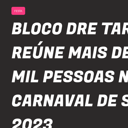
FESTA
BLOCO DRE TA
REÚNE MAIS D
MIL PESSOAS 
CARNAVAL DE 
2023