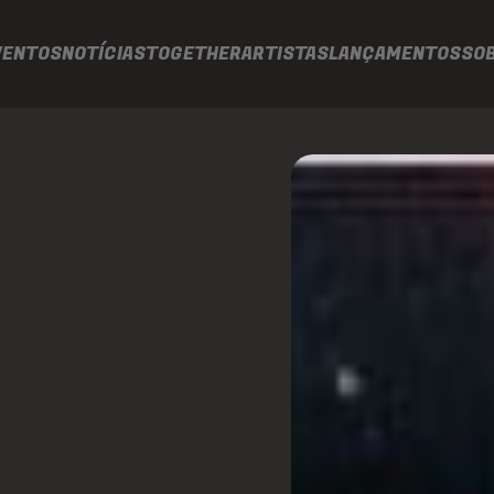
VENTOS
NOTÍCIAS
TOGETHER
ARTISTAS
LANÇAMENTOS
SO