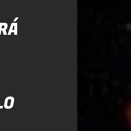
RÁ
LO